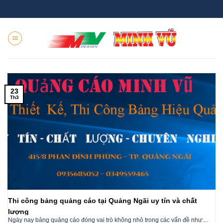
Skip
to
content
23
Th3
Thi công bảng quảng cáo tại Quảng Ngãi uy tín và chất
lượng
Ngày nay bảng quảng cáo đóng vai trò không nhỏ trong các vấn đề như:...